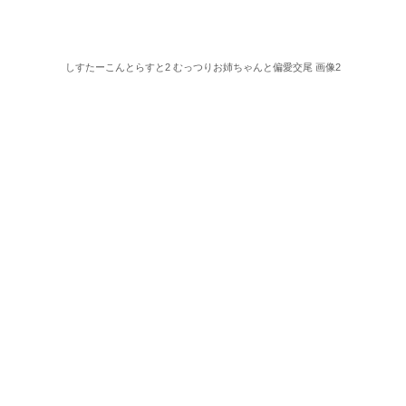
しすたーこんとらすと2 むっつりお姉ちゃんと偏愛交尾 画像2