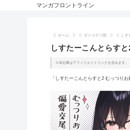
マンガフロントライン
ホーム
ダイコテツ団
しす
しすたーこんとらすと
※本記事はアフィリエイトリンクを含みます。 
「しすたーこんとらすと2 むっつり