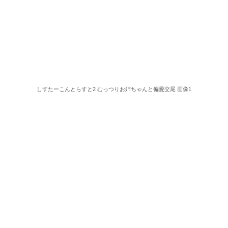
しすたーこんとらすと2 むっつりお姉ちゃんと偏愛交尾 画像1