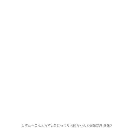
しすたーこんとらすと2 むっつりお姉ちゃんと偏愛交尾 画像3