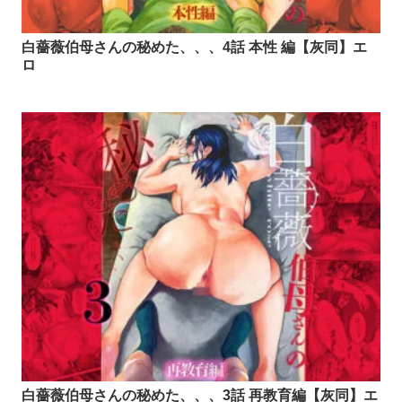
白薔薇伯母さんの秘めた、、、4話 本性 編【灰同】エ
ロ
白薔薇伯母さんの秘めた、、、3話 再教育編【灰同】エ