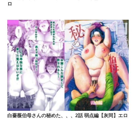
ロ
白薔薇伯母さんの秘めた、、、2話 弱点編【灰同】エロ