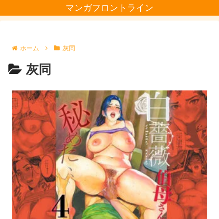
マンガフロントライン
ホーム
灰同
灰同