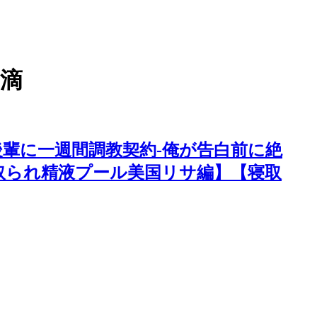
滴
輩に一週間調教契約-俺が告白前に絶
取られ精液プール美国リサ編】【寝取