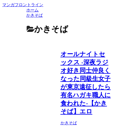
マンガフロントライン
ホーム
かきそば
かきそば
オールナイトセ
ックス -深夜ラジ
オ好き同士仲良く
なった同級生女子
が東京遠征したら
有名ハガキ職人に
食われた-【かき
そば】エロ
かきそば